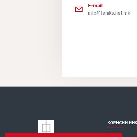
E-mail
info@feniks.net.mk
КОРИСНИ ИН
За нас