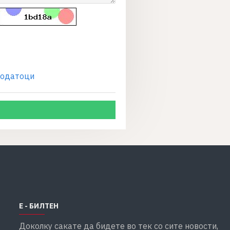
податоци
Е - БИЛТЕН
Доколку сакате да бидете во тек со сите новости,