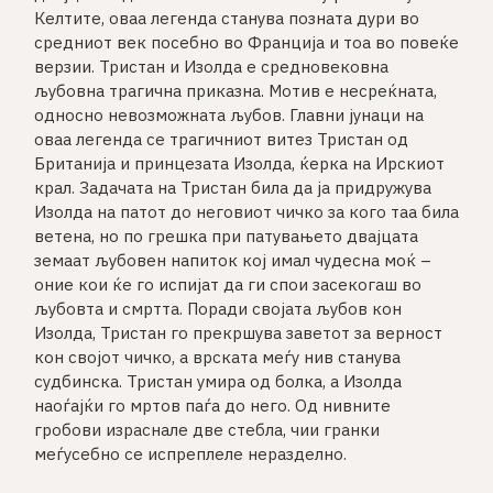
Келтите, оваа легенда станува позната дури во
средниот век посебно во Франција и тоа во повеќе
верзии. Тристан и Изолда е средновековна
љубовна трагична приказна. Мотив е несреќната,
односно невозможната љубов. Главни јунаци на
оваа легенда се трагичниот витез Тристан од
Британија и принцезата Изолда, ќерка на Ирскиот
крал. Задачата на Тристан била да ја придружува
Изолда на патот до неговиот чичко за кого таа била
ветена, но по грешка при патувањето двајцата
земаат љубовен напиток кој имал чудесна моќ –
оние кои ќе го испијат да ги спои засекогаш во
љубовта и смртта. Поради својата љубов кон
Изолда, Тристан го прекршува заветот за верност
кон својот чичко, а врската меѓу нив станува
судбинска. Тристан умира од болка, а Изолда
наоѓајќи го мртов паѓа до него. Од нивните
гробови израснале две стебла, чии гранки
меѓусебно се испреплеле неразделно.