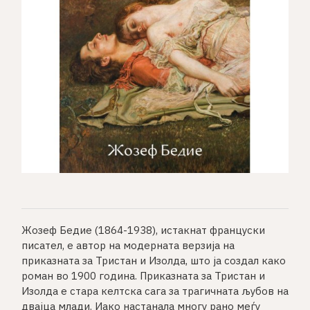
Жозеф Бедие (1864-1938), истакнат француски
писател, е автор на модерната верзија на
приказната за Тристан и Изолда, што ја создал како
роман во 1900 година. Приказната за Тристан и
Изолда е стара келтска сага за трагичната љубов на
двајца млади. Иако настанала многу рано меѓу