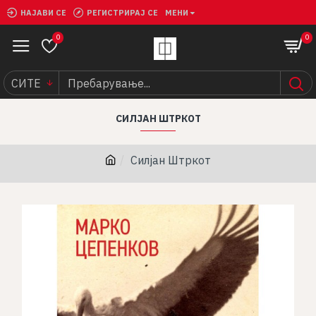
НАЈАВИ СЕ
РЕГИСТРИРАЈ СЕ
МЕНИ
0
0
СИТЕ
СИЛЈАН ШТРКОТ
Силјан Штркот