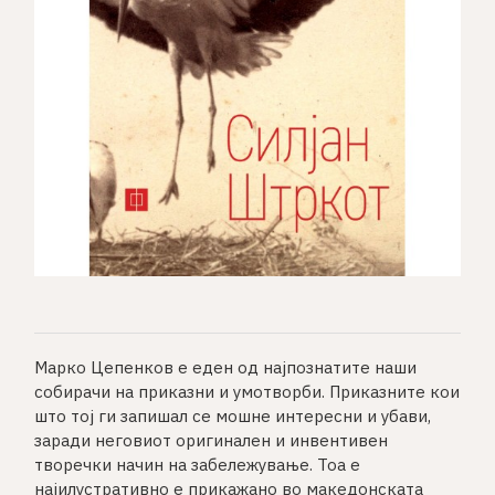
Марко Цепенков е еден од најпознатите наши
собирачи на приказни и умотворби. Приказните кои
што тој ги запишал се мошне интересни и убави,
заради неговиот оригинален и инвентивен
творечки начин на забележување. Тоа е
најилустративно е прикажано во македонската