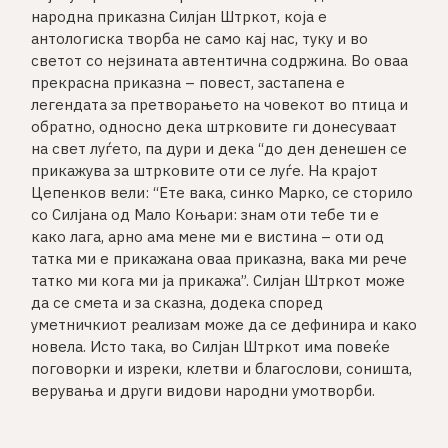
народна приказна Силјан Штркот, која е
антологиска творба не само кај нас, туку и во
светот со нејзината автентична содржина. Во оваа
прекрасна приказна – повест, застапена е
легендата за претворањето на човекот во птица и
обратно, односно дека штрковите ги донесуваат
на свет луѓето, па дури и дека “до ден денешен се
прикажува за штрковите оти се луѓе. На крајот
Цепенков вели: “Ете вака, синко Марко, се сторило
со Силјана од Мало Коњари: знам оти тебе ти е
како лага, арно ама мене ми е вистина – оти од
татка ми е прикажана оваа приказна, вака ми рече
татко ми кога ми ја прикажа”. Силјан Штркот може
да се смета и за сказна, додека според
уметничкиот реализам може да се дефинира и како
новела. Исто така, во Силјан Штркот има повеќе
поговорки и изреки, клетви и благослови, соништа,
верувања и други видови народни умотворби.