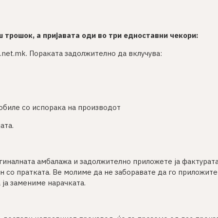
ш трошок, а пријавата оди во три едноставни чекори:
s.net.mk. Пораката задолжително да вклучува:
добиле со испорака на производот
ата.
игиналната амбалажа и задолжително приложете ја фактурата
ен со пратката. Ве молиме да не заборавате да го приложит
а ја замениме нарачката.