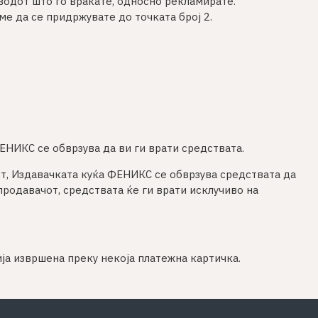
зводот што го враќате, односно рекламирате.
ме да се придржувате до точката број 2.
ЕНИКС се обврзува да ви ги врати средствата.
ост, Издавачката куќа ФЕНИКС се обврзува средствата да
продавачот, средствата ќе ги врати исклучиво на
ија извршена преку некоја платежна картичка.