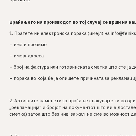
Враќањето на производот во тој случај се врши на на
1. Пратете ни електронска порака (имејл) на info@fenik
– име и презиме
– имејл-адреса
– број на фактура или готовинската сметка што сте ја 
– порака во која ќе ја опишете причината за рекламациј
2. Артиклите наменети за враќање спакувајте ги во ор
„рекламација“ и бројот на документот што ви е достав
сметка) затоа што без нив, за жал, не сме во можност д