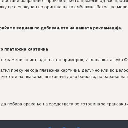
го достави исправниот производ, ќе го преземе од вас прои
у не е спакуван во оригиналната амбалажа. Затоа, ве моли
праќаме веднаш по добивањето на вашата рекламација.
 со платежна картичка
 се замени со ист, адекватен примерок, Издавачката куќа Ф
латил преку некоја платежна картичка, делумно или во цел
 методи на плаќање, што значи дека банката, по барање на 
и, да побара враќање на средствата во готовина за трансакц