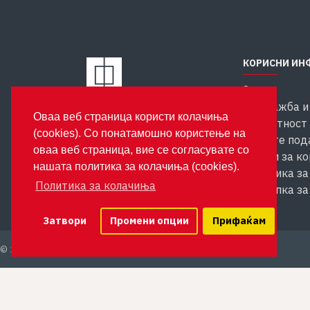
КОРИСНИ ИН
За нас
Продажба и
Издавачка куќа Феникс
Оваа веб страница користи колачиња
ул. Костурски Херои бр. 35
Приватност 
(cookies). Со понатамошно користење на
1000 Скопје
личните под
оваа веб страница, вие се согласувате со
Услови за к
нашата политика за колачиња (cookies).
Политика за
Политика за колачиња
Постапка за
Затвори
Промени опции
Прифаќам
Optimus Solutions
© 2024 ФЕНИКС - Powered by