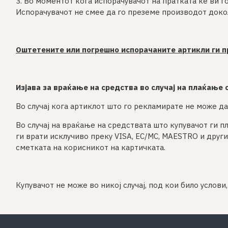
3. Во моментот кога испорачувачот на пратката ќе ви 
Испорачувачот не смее да го преземе производот доколк
Оштетените или погрешно испорачаните артикли ги 
Изјава за враќање на средства во случај на плаќање
Во случај кога артиклот што го рекламирате не може да
Во случај на враќање на средствата што купувачот ги п
ги врати исклучиво преку VISA, EC/MC, MAESTRO и други
сметката на корисникот на картичката.
Купувачот не може во никој случај, под кои било услов