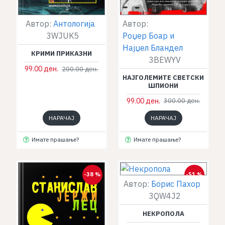
Автор:
Автор:
Антологија
Роџер Боар и
3WJUK5
Најџел Бландел
КРИМИ ПРИКАЗНИ
3BEWYV
99.00 ден.
200.00 ден.
НАЈГОЛЕМИТЕ СВЕТСКИ
ШПИОНИ
99.00 ден.
300.00 ден.
НАРАЧАЈ
НАРАЧАЈ
Имате прашање?
Имате прашање?
-38 %
-51 %
Автор:
Борис Пахор
3QW4J2
НЕКРОПОЛА