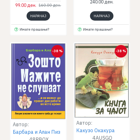
240.00 ден.
99.00 ден.
160.00 ден.
НАРАЧАЈ
НАРАЧАЈ
Имате прашање?
Имате прашање?
-38 %
-38 %
Автор:
Автор:
Какузо Окакура
Барбара и Алан Пиз
4AUSGQ
48RBQX