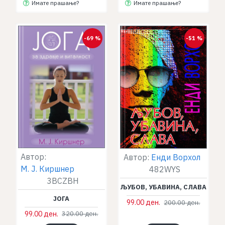
Имате прашање?
Имате прашање?
-69 %
-51 %
Автор:
Автор:
Енди Ворхол
М. Ј. Киршнер
482WYS
3BCZBH
ЉУБОВ, УБАВИНА, СЛАВА
ЈОГА
99.00 ден.
200.00 ден.
99.00 ден.
320.00 ден.