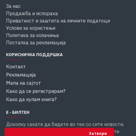
За нас
Продажба и испорака
Приватност и заштита на личните податоци
Услови за користење
Политика за колачиња
Постапка за рекламација
КОРИСНИЧКА ПОДДРШКА
Контакт
Рекламација
Мапа на сајтот
Како да се регистрирам?
Како да купам книга?
Е - БИЛТЕН
Доколку сакате да бидете во тек со сите новости,
внесете ја вашата емаил адреса за да добивате
Затвори