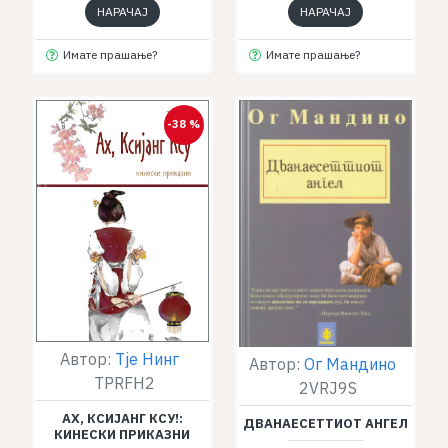
НАРАЧАЈ
НАРАЧАЈ
Имате прашање?
Имате прашање?
-38 %
Автор:
Тје Нинг
Автор:
Ог Мандино
TPRFH2
2VRJ9S
АХ, КСИЈАНГ КСУ!:
ДВАНАЕСЕТТИОТ АНГЕЛ
КИНЕСКИ ПРИКАЗНИ