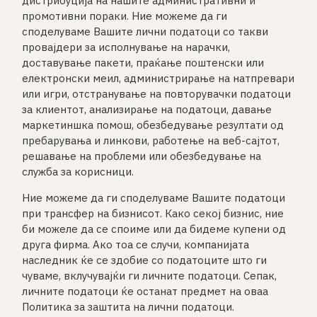
дистрибуција на нашите административни и
промотивни пораки. Ние можеме да ги
споделуваме Вашите лични податоци со такви
провајдери за исполнување на нарачки,
доставување пакети, праќање поштенски или
електронски мeил, администрирање на натпревари
или игри, отстранување на повторувачки податоци
за клиентот, анализирање на податоци, давање
маркетиншка помош, обезбедување резултати од
пребарувања и линкови, работење на веб-сајтот,
решавање на проблеми или обезбедување на
служба за корисници.
Ние можеме да ги споделуваме Вашите податоци
при трансфер на бизнисот. Како секој бизнис, ние
би можеле да се споиме или да бидеме купени од
друга фирма. Ако тоа се случи, компанијата
наследник ќе се здобие со податоците што ги
чуваме, вклучувајќи ги личните податоци. Сепак,
личните податоци ќе останат предмет на оваа
Политика за заштита на лични податоци.