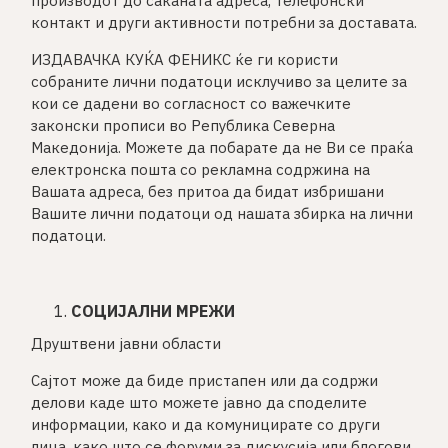
производот до саканата адреса, телефoнски
контакт и други активности потребни за доставата.
ИЗДАВАЧКА КУЌА ФЕНИКС ќе ги користи
собраните лични податоци исклучиво за целите за
кои се дадени во согласност со важечките
законски прописи во Република Северна
Македонија. Можете да побарате да не Ви се праќа
електронска пошта со рекламна содржина на
Вашата адреса, без притоа да бидат избришани
Вашите лични податоци од нашата збирка на лични
податоци.
СОЦИЈАЛНИ МРЕЖИ
Друштвени јавни области
Сајтот може да биде пристапен или да содржи
делови каде што можете јавно да споделите
информации, како и да комуницирате со други
лица, како што се форуми за дискусија или блогови.