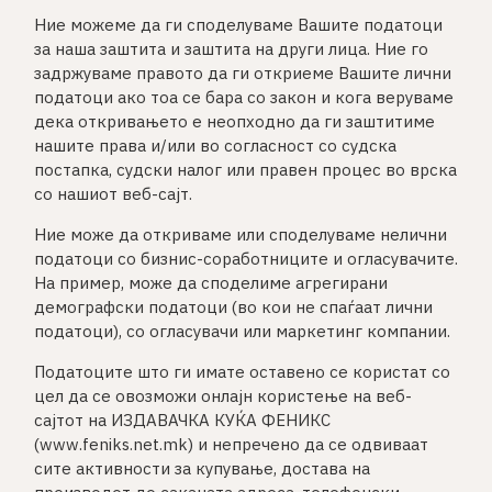
Ние можеме да ги споделуваме Вашите податоци
за наша заштита и заштита на други лица. Ние го
задржуваме правото да ги откриеме Вашите лични
податоци ако тоа се бара со закон и кога веруваме
дека откривањето е неопходно да ги заштитиме
нашите права и/или во согласност со судска
постапка, судски налог или правен процес во врска
со нашиот веб-сајт.
Ние може да откриваме или споделуваме нелични
податоци со бизнис-соработниците и огласувачите.
На пример, може да споделиме агрегирани
демографски податоци (во кои не спаѓаат лични
податоци), со огласувачи или маркетинг компании.
Податоците што ги имате оставено се користат со
цел да се овозможи онлајн користење на веб-
сајтот на ИЗДАВАЧКА КУЌА ФЕНИКС
(www.feniks.net.mk) и непречено да се одвиваат
сите активности за купување, достава на