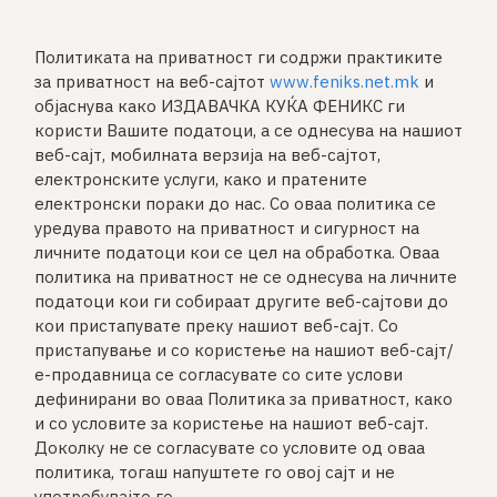
Политиката на приватност ги содржи практиките
за приватност на веб-сајтот
www.feniks.net.mk
и
објаснува како ИЗДАВАЧКA КУЌА ФЕНИКС ги
користи Вашите податоци, а се однесува на нашиот
веб-сајт, мобилната верзија на веб-сајтот,
електронските услуги, како и пратените
електронски пораки до нас. Со оваа политика се
уредува правото на приватност и сигурност на
личните податоци кои се цел на обработка. Оваа
политика на приватност не се однесува на личните
податоци кои ги собираат другите веб-сајтови до
кои пристапувате преку нашиот веб-сајт. Со
пристапување и со користење на нашиот веб-сајт/
е-продавница се согласувате со сите услови
дефинирани во оваа Политика за приватност, како
и со условите за користење на нашиот веб-сајт.
Доколку не се согласувате со условите од оваа
политика, тогаш напуштете го овој сајт и не
употребувајте го.