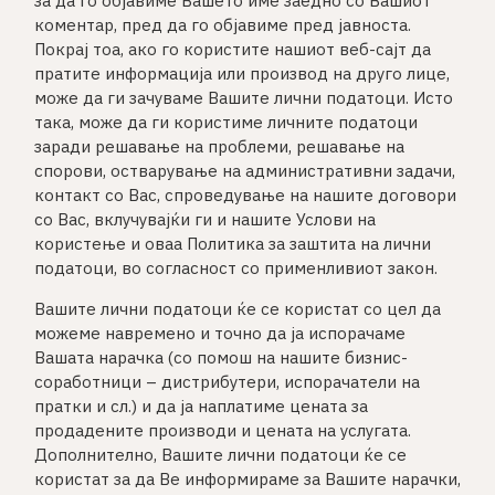
за да го објавиме Вашето име заедно со Вашиот
коментар, пред да го објавиме пред јавноста.
Покрај тоа, ако го користите нашиот веб-сајт да
пратите информација или производ на друго лице,
може да ги зачуваме Вашите лични податоци. Исто
така, може да ги користиме личните податоци
заради решавање на проблеми, решавање на
спорови, остварување на административни задачи,
контакт со Вас, спроведување на нашите договори
со Вас, вклучувајќи ги и нашите Услови на
користење и оваа Политика за заштита на лични
податоци, во согласност со применливиот закон.
Вашите лични податоци ќе се користат со цел да
можеме навремено и точно да ја испорачаме
Вашата нарачка (со помош на нашите бизнис-
соработници – дистрибутери, испорачатели на
пратки и сл.) и да ја наплатиме цената за
продадените производи и цената на услугата.
Дополнително, Вашите лични податоци ќе се
користат за да Ве информираме за Вашите нарачки,