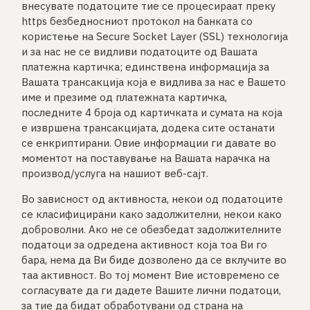
внесувате податоците тие се процесираат преку
https безбедносниот протокол на банката со
користење на Secure Socket Layer (SSL) технологија
и за нас не се видливи податоците од Вашата
платежна картичка; единствена информација за
Вашата трансакција која е видлива за нас е Вашето
име и презиме од платежната картичка,
последните 4 броја од картичката и сумата на која
е извршена трансакцијата, додека сите останати
се енкриптирани. Овие информации ги давате во
моментот на поставување на Вашата нарачка на
производ/услуга на нашиот веб-сајт.
Во зависност од активноста, некои од податоците
се класифицирани како задолжителни, некои како
доброволни. Ако не се обезбедат задолжителните
податоци за одредена активност која тоа Ви го
бара, нема да Ви биде дозволено да се вклучите во
таа активност. Во тој момент Вие истовремено се
согласувате да ги дадете Вашите лични податоци,
за тие да бидат обработувани од страна на