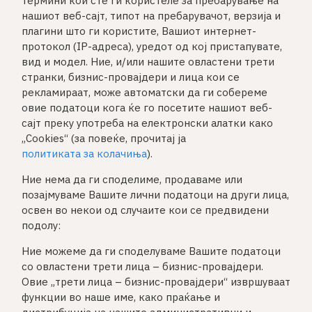
термини кои сте ги користеле за пребарување на
нашиот веб-сајт, типот на пребарувачот, верзија и
плагини што ги користите, Вашиот интернет-
протокол (IP-адреса), уредот од кој пристапувате,
вид и модел. Ние, и/или нашите овластени трети
странки, бизнис-провајдери и лица кои се
рекламираат, може автоматски да ги собереме
овие податоци кога ќе го посетите нашиот веб-
сајт преку употреба на електронски алатки како
„Cookies“ (за повеќе, прочитај ја
политиката за колачиња
).
Ние нема да ги споделиме, продаваме или
позајмуваме Вашите лични податоци на други лица,
освен во некои од случаите кои се предвидени
подолу:
Ние можеме да ги споделуваме Вашите податоци
со овластени трети лица – бизнис-провајдери.
Овие „трети лица – бизнис-провајдери“ извршуваат
функции во наше име, како праќање и