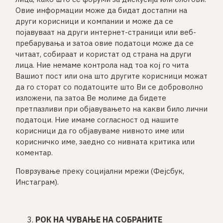
Овие информации може да бидат достапни на
други корисници и компании и може да се
појавуваат на други интернет-страници или веб-
пребарувања и затоа овие податоци може да се
читаат, собираат и користат од страна на други
лица. Ние немаме контрола над тоа кој го чита
Вашиот пост или она што другите корисници можат
да го сторат со податоците што Ви се доброволно
изложени, па затоа Ве молиме да бидете
претпазливи при објавувањето на какви било лични
податоци. Ние имаме согласност од нашите
корисници да го објавуваме нивното име или
корисничко име, заедно со нивната критика или
коментар.
Поврзување преку социјални мрежи (Фејсбук,
Инстаграм).
РОК НА ЧУВАЊЕ НА СОБРАНИТЕ