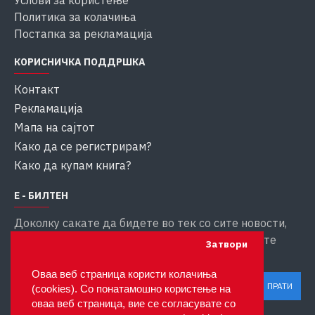
Услови за користење
Политика за колачиња
Постапка за рекламација
КОРИСНИЧКА ПОДДРШКА
Контакт
Рекламација
Мапа на сајтот
Како да се регистрирам?
Како да купам книга?
Е - БИЛТЕН
Доколку сакате да бидете во тек со сите новости,
внесете ја вашата емаил адреса за да добивате
Затвори
информации
Оваа веб страница користи колачиња
ПРАТИ
(cookies). Со понатамошно користење на
оваа веб страница, вие се согласувате со
Ги прочитав и се согласувам со