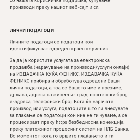
со нашата корисничка поддршка, купување
производи преку нашиот веб-сајт и сл.
ЛИЧНИ ПОДАТОЦИ
Личните податоци се податоци кои
идентификуваат одреден краен корисник.
За да ја користите услугата за електронска
продажба (нарачување на производи/услуги онлајн)
на ИЗДАВАЧКА КУЌА ФЕНИКС, ИЗДАВАЧКА КУЌА
ФЕНИКС прибира и обработува одредени Ваши
лични податоци, а тоа се Вашето име и презиме,
држава, адреса на живеење, град, поштенски број,
e-адреса, телефонски број. Кога ќе нарачате
производ или услуга, податоците што ги внесувате
за плаќање се податоци кои ние не ги чуваме, а се
процесираат преку https безбедносна конекција
преку платежниот процесинг систем на НЛБ Банка.
Во моментот кога го вршите плаќањето и ги