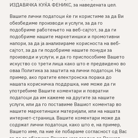
ИЗДАВАЧКА КУЌА ФЕНИКС, за наведената цел.
Вашите лични податоци ќе ги користиме за да Ви
обезбедиме производи и услуги, за да го
подобриме работењето на веб-сајтот, за да ги
подобриме нашите маркетиншки и промотивни
напори, за да ја анализираме корисноста на веб-
сајтот, за да ги подобриме нашите понуди за
производи и услуги, и да го приспособиме Вашето
искуство со трети лица како што е предвидено во
оваа Политика за заштита на лични податоци. На
пример, ако пратите електронска порака до
нашата корисничка поддршка, ние може да ги
употребиме Вашите коментари и повратни
податоци да им кажеме на другите за нашите
услуги, или да го поставиме Вашиот коментар во
нашите маркетиншки материјали, или на нашата
интернет-страница. Вашите коментари може да
содржат лични податоци, како што е, на пример,
Вашето име, па ние ќе побараме согласност од Вас