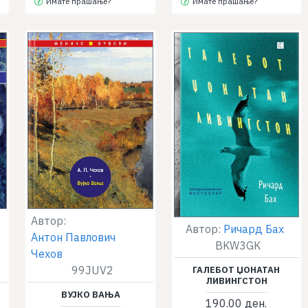
Имате прашање?
Имате прашање?
Автор:
Автор:
Ричард Бах
Антон Павлович
BKW3GK
Чехов
99JUV2
ГАЛЕБОТ ЏОНАТАН
ЛИВИНГСТОН
ВУЈКО ВАЊА
190.00 ден.