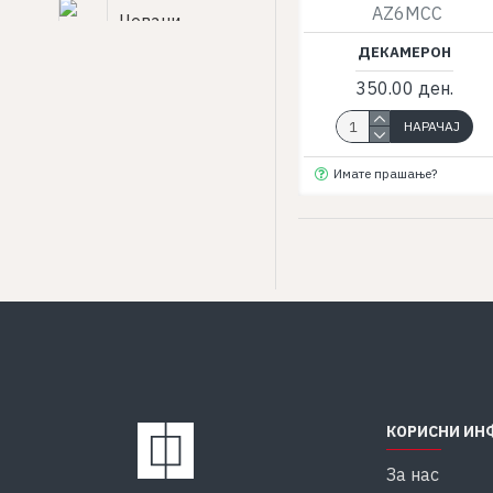
AZ6MCC
Џовани
Бокачо
ДЕКАМЕРОН
350.00 ден.
Џонатан
НАРАЧАЈ
Свифт
Имате прашање?
Џорџ Гордон
Бајрон
Албер Ками
Антон
Павлович
КОРИСНИ ИН
Чехов
За нас
Браќа