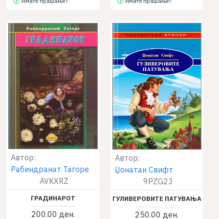
Имате прашање?
Имате прашање?
Автор:
Автор:
Рабиндранат Тагоре
Џонатан Свифт
AVKXRZ
9PZG2J
ГРАДИНАРОТ
ГУЛИВЕРОВИТЕ ПАТУВАЊА
200.00 ден.
250.00 ден.