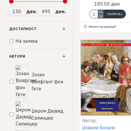
180.00 ден.
ден.
ден.
НАРАЧАЈ
Имате прашање?
ДОСТАПНОСТ
На залиха
АВТОРИ
Јохан
Волфганг фон
Гете
Џером Дејвид
Селинџер
Автор:
Џовани Бокачо