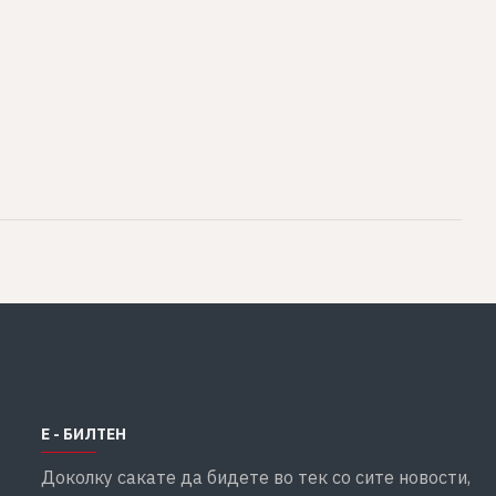
Е - БИЛТЕН
Доколку сакате да бидете во тек со сите новости,