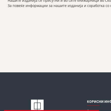
Нашите изданија се присутни и во сите книжарници во Ско
За повеќе информации за нашите изданија и соработка со
КОРИСНИ ИН