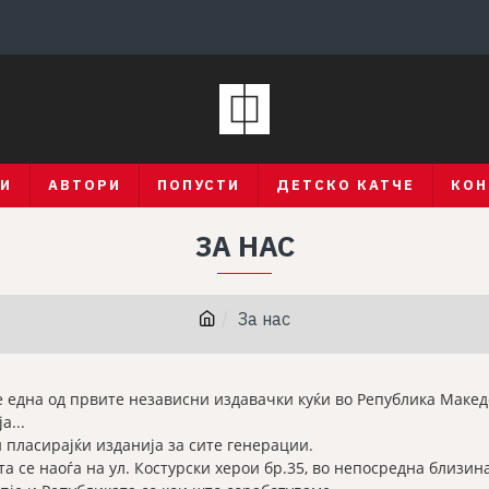
ГИ
АВТОРИ
ПОПУСТИ
ДЕТСКО КАТЧЕ
КОН
ЗА НАС
За нас
 е една од првите независни издавачки куќи во Република Макед
а...
и пласирајќи изданија за сите генерации.
 се наоѓа на ул. Костурски херои бр.35, во непосредна близина