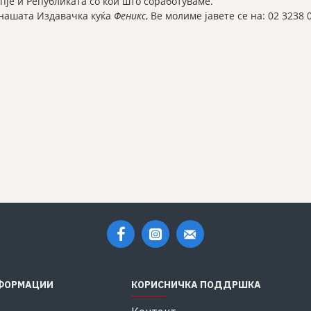
пје и Републиката со кои што соработуваме.
 нашата Издавачка куќа
Феникс
, Ве молиме јавете се на: 02 3238 
ФОРМАЦИИ
КОРИСНИЧКА ПОДДРШКА