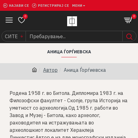
НАЈАВИ СЕ
РЕГИСТРИРАЈ СЕ
МЕНИ
0
0
СИТЕ
АНИЦА ЃОРЃИЕВСКА
Автор
Аница Ѓорѓиевска
Родена 1958 г. во Битола. Дипломира 1983 г. на
Филозофски факултет - Скопје, група Историја на
уметност со археологија.Од 1985 г. работи во
Завод и Музеј - Битола, како археолог,
раководител на истражувањата во
археолошкиот локалитет Хераклеја
Линкестис.Автор е на две монографски изданија