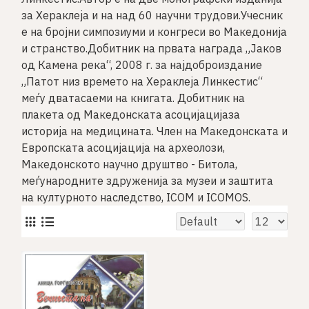
за Хераклеја и на над 60 научни трудови.Учесник
е на бројни симпозиуми и конгреси во Македонија
и странство.Добитник на првата награда „Јаков
од Камена река“, 2008 г. за најдоброиздание
„Патот низ времето на Хераклеја Линкестис“
меѓу дватасаеми на книгата. Добитник на
плакета од Македонската асоцијацијаза
историја на медицината. Член на Македонската и
Европската асоцијација на археолози,
Македонското научно друштво - Битола,
меѓународните здруженија за музеи и заштита
на културното наследство, ICOM и ICOMOS.