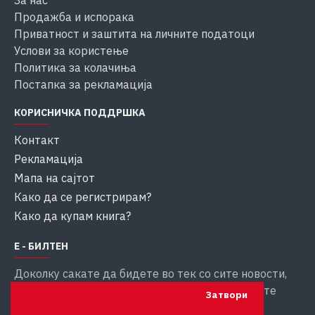
За нас
Продажба и испорака
Приватност и заштита на личните податоци
Услови за користење
Политика за колачиња
Постапка за рекламација
КОРИСНИЧКА ПОДДРШКА
Контакт
Рекламација
Мапа на сајтот
Како да се регистрирам?
Како да купам книга?
Е - БИЛТЕН
Доколку сакате да бидете во тек со сите новости,
внесете ја вашата емаил адреса за да добивате
Затвори
информации