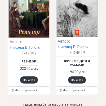
Автор:
Автор:
Николај В. Гогољ
Николај В. Гогољ
CDHRJP
B92862
ШИНЕЛ И ДРУГИ
РЕВИЗОР
РАСКАЗИ
230.00 ден.
190.00 ден.
НАРАЧАЈ
НАРАЧАЈ
Имате прашање?
Имате прашање?
Нема повеќе изданија за приказ.