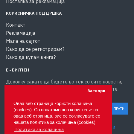
Постапка за рекламација
КОРИСНИЧКА ПОДДРШКА
Контакт
Рекламација
Мапа на сајтот
Како да се регистрирам?
Како да купам книга?
Е - БИЛТЕН
Доколку сакате да бидете во тек со сите новости,
внесете ја вашата емаил адреса за да добивате
Затвори
информации
Оваа веб страница користи колачиња
ПРАТИ
(cookies). Со понатамошно користење на
оваа веб страница, вие се согласувате со
Ги прочитав и се согласувам со
нашата политика за колачиња (cookies).
Приватност и заштита на личните податоци
Политика за колачиња