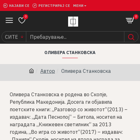
НАЈАВИ СЕ
РЕГИСТРИРАЈ СЕ
МЕНИ
0
0
СИТЕ
ОЛИВЕРА СТАНКОВСКА
Автор
Оливера Станковска
Оливера Станковска е родена во Скопје,
Република Македонија. Досега ги објавила
поетските книги: „Разговор со животот“(2013) –
издавач: „Дата Песнопој“ – Битола, носител на
награ­дата „Книжевен светилник“ за 2013
година, „Во игра со животот“(2017) – издавач:
„Панили“ Скопје, носител на втора награда за