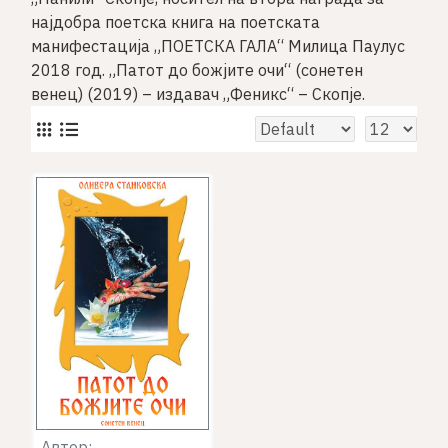
најдобра поетска книга на поетската
манифестација „ПОЕТСКА ГАЛА“ Милица Паулус
2018 год. „Патот до божјите очи“ (сонетен
венец) (2019) – издавач „Феникс“ – Скопје.
Автор: