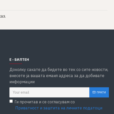
аз.
Е - БИЛТЕН
Доколку сакате да бидете во тек со сите новости,
внесете ја вашата емаил адреса за да добивате
информации
ПРАТИ
Ги прочитав и се согласувам со
Приватност и заштита на личните податоци