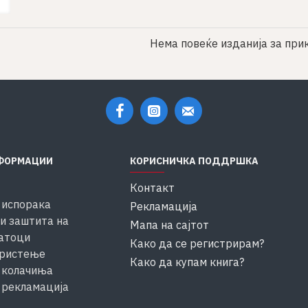
Нема повеќе изданија за прик
ФОРМАЦИИ
КОРИСНИЧКА ПОДДРШКА
Контакт
 испорака
Рекламација
и заштита на
Мапа на сајтот
атоци
Како да се регистрирам?
ористење
Како да купам книга?
 колачиња
 рекламација