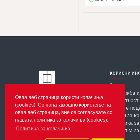
КОРИСНИ ИН
За нас
Продажба и
Издавачка куќа Феникс
Оваа веб страница користи колачиња
ул. Костурски Херои бр. 35
Приватност 
(cookies). Со понатамошно користење на
1000 Скопје
личните под
оваа веб страница, вие се согласувате со
Услови за к
нашата политика за колачиња (cookies).
Политика за
Политика за колачиња
Постапка за