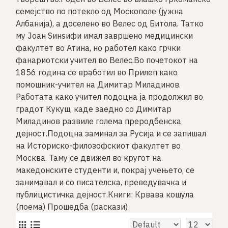
семејство по потекло од Москополе (јужна
Албанија), а доселено во Велес од Битола. Татко
му Јоан Ѕинѕифи имал завршено медицински
факултет во Атина, но работел како грчки
фанариотски учител во Велес.Во почетокот на
1856 година се вработил во Прилеп како
помошник-учител на Димитар Миладинов.
Работата како учител подоцна ја продолжил во
градот Кукуш, каде заедно со Димитар
Миладинов развиле голема преродбенска
дејност.Подоцна заминал за Русија и се запишал
на Историско-филозофскиот факултет во
Москва. Таму се движел во кругот на
македонските студенти и, покрај учењето, се
занимавал и со писателска, преведувачка и
публицистичка дејност.Книги: Крвава кошула
(поема) Прошедба (раскази)