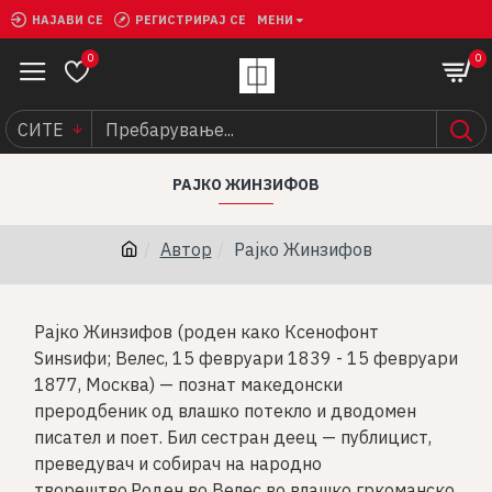
НАЈАВИ СЕ
РЕГИСТРИРАЈ СЕ
МЕНИ
0
0
СИТЕ
РАЈКО ЖИНЗИФОВ
Автор
Рајко Жинзифов
Рајко Жинзифов (роден како Ксенофонт
Ѕинѕифи; Велес, 15 февруари 1839 - 15 февруари
1877, Москва) — познат македонски
преродбеник од влашко потекло и дводомен
писател и поет. Бил сестран деец — публицист,
преведувач и собирач на народно
творештво.Роден во Велес во влашко гркоманско