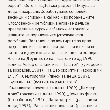
борец“, „Остен“ и „Детска радост“. Пишува за
деца и возрасни. Соработуваше со повеќе
весници и списанија кај нас и во поранешните
југословенски републики. Неговите дела се
преведени на турски, албански, естонски и
јазиците на поранешните југословенски
републики. Застапен е во лектирите за прво
одделение и со свои песни, раскази и пиеси во
читанки и други книги од лектирните изданија.
Член е на Друштвото на писателите од 1990
година. Автор е на книгите: „Па што?“ (хуморески
за возрасни, 1981), „Па што скриптиз“ (афоризми,
1987), „Сештологија“ (пиеси за деца, 1987),
„Бушавиште“ (поезија за деца, 1989),
„Смеалиште“ (поезија за деца, 1989), „Џемпер-
дрво“ (раскази за деца, 1990), „Фока во фиока“
(брзозборки, 1992), „Шашардарие“ (раскази за
деца, 1993), „Распашани приказни“ (раскази за