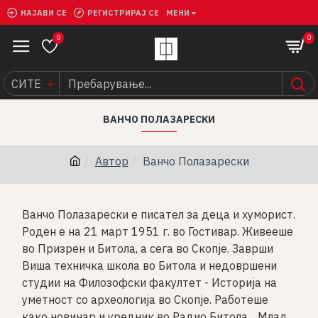
НАЈАВИ СЕ
РЕГИСТРИРАЈ СЕ
МЕНИ
0
0
СИТЕ
ВАНЧО ПОЛАЗАРЕСКИ
Автор
Ванчо Полазарески
Ванчо Полазарески e писател за деца и хуморист.
Роден е на 21 март 1951 г. во Гостивар. Живееше
во Призрен и Битола, а сега во Скопје. Заврши
Виша техничка школа во Битола и недовршени
студии на Филозофски факултет - Историја на
уметност со археологија во Скопје. Работеше
како новинар и уредник во Радио Битола, „Млад