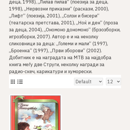
деца, 1998), „Лилав пилав“ (поезија за деца,
1998), „Нервозни приказни“ (раскази, 2000),
„Лифт“ (поезија, 2001), „Солзи и бисери“
(театарска претстава, 2001), „Ноќ и ден“ (проза
за деца, 2004), „Ономоно дономоно“ (брзозборки,
игрозборки, 2007). Автор е и на неколку
сликовници за деца: „Големи и мали“ (1997),
„Броенка“ (1997), „Први зборови“ (2002).
Добитник е на наградата на МТВ за најдобра
книга меѓу две Струги, неколку награди за
радио-скеч, карикатури и хуморески.