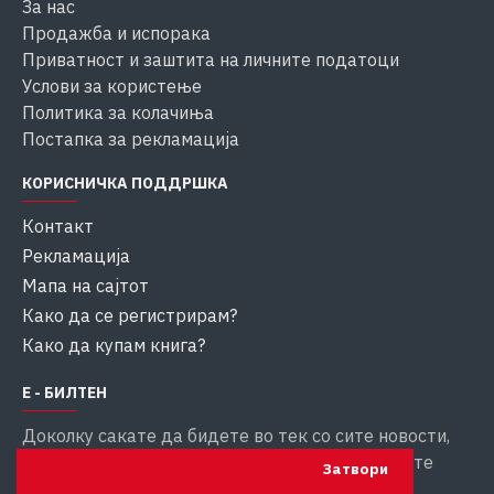
За нас
Продажба и испорака
Приватност и заштита на личните податоци
Услови за користење
Политика за колачиња
Постапка за рекламација
КОРИСНИЧКА ПОДДРШКА
Контакт
Рекламација
Мапа на сајтот
Како да се регистрирам?
Како да купам книга?
Е - БИЛТЕН
Доколку сакате да бидете во тек со сите новости,
внесете ја вашата емаил адреса за да добивате
Затвори
информации