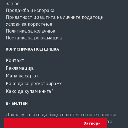
За нас
Продажба и испорака
Приватност и заштита на личните податоци
Услови за користење
Политика за колачиња
Постапка за рекламација
КОРИСНИЧКА ПОДДРШКА
Контакт
Рекламација
Мапа на сајтот
Како да се регистрирам?
Како да купам книга?
Е - БИЛТЕН
Доколку сакате да бидете во тек со сите новости,
внесете ја вашата емаил адреса за да добивате
Затвори