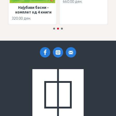
660.00 ден.
2
Најубави басни -
комплет од 4 книги
320.00 ден.