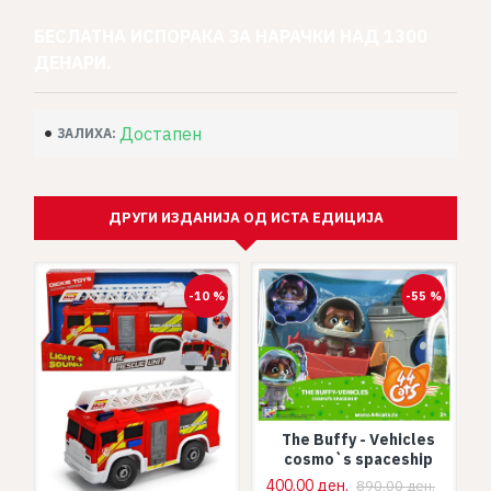
БЕСЛАТНА ИСПОРАКА ЗА НАРАЧКИ НАД 1300
ДЕНАРИ.
Достапен
ЗАЛИХА:
ДРУГИ ИЗДАНИЈА ОД ИСТА ЕДИЦИЈА
%
-10 %
-55 %
The Buffy - Vehicles
30
cosmo`s spaceship
4
400.00 ден.
890.00 ден.
.