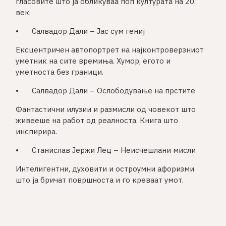
гласовите што ја обликуваа поп културата на 20.
век.
•
Салвадор Дали – Јас сум гениј
Ексцентричен автопортрет на најконтроверзниот
уметник на сите времиња. Хумор, егото и
уметноста без граници.
•
Салвадор Дали – Ослободување на прстите
Фантастични илузии и размисли од човекот што
живееше на работ од реалноста. Книга што
инспирира.
•
Станислав Јержи Лец – Неисчешлани мисли
Интелигентни, духовити и остроумни афоризми
што ја бричат површноста и го креваат умот.