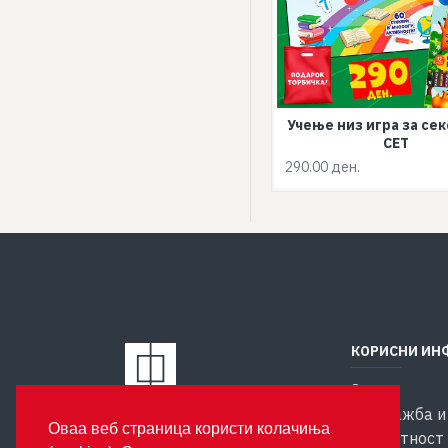
Учење низ игра за се
СЕТ
290.00 ден.
КОРИСНИ ИН
За нас
Продажба и
Издавачка куќа Феникс
Оваа веб страница користи колачиња
ул. Костурски Херои бр. 35
Приватност 