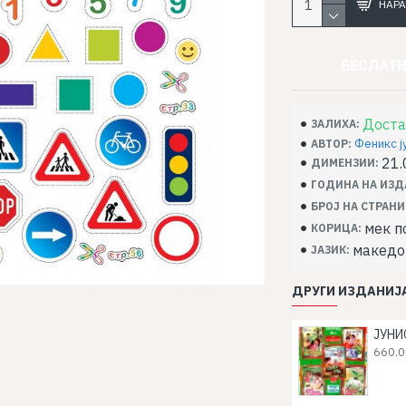
НАРА
БЕСЛАТН
Доста
ЗАЛИХА:
Феникс ј
АВТОР:
21.
ДИМЕНЗИИ:
ГОДИНА НА ИЗД
БРОЈ НА СТРАНИ
мек п
КОРИЦА:
македо
ЈАЗИК:
ДРУГИ ИЗДАНИЈА
ЈУНИ
660.0