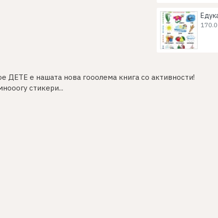
170.0
е ДЕТЕ е нашата нова гооолема книга со активности!
нооогу стикери...