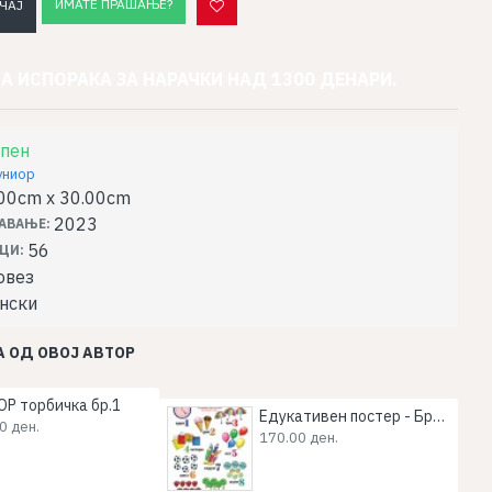
ИМАТЕ ПРАШАЊЕ?
ЧАЈ
А ИСПОРАКА ЗА НАРАЧКИ НАД 1300 ДЕНАРИ.
пен
униор
00cm x 30.00cm
2023
АВАЊЕ:
56
ЦИ:
овез
нски
 ОД ОВОЈ АВТОР
ОР торбичка бр.1
Едукативен постер - Броеви
0 ден.
170.00 ден.