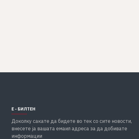
Е - БИЛТЕН
Доколку сакате да бидете во тек со сите новости,
внесете ја вашата емаил адреса за да добивате
информации