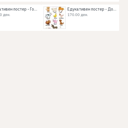
Едукативен постер - Годишни времиња
Едукативен постер - Домашни животни
0 ден.
170.00 ден.