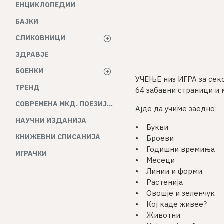
ЕНЦИКЛОПЕДИИ
БАЈКИ
СЛИКОВНИЦИ
ЗДРАВЈЕ
БОЕНКИ
УЧЕЊЕ низ ИГРА за секо
ТРЕНД
64 забавни страници и м
СОВРЕМЕНА МКД. ПОЕЗИЈА И ПРОЗА
Ајде да учиме заедно:
НАУЧНИ ИЗДАНИЈА
• Букви
КНИЖЕВНИ СПИСАНИЈА
• Броеви
• Годишни времиња
ИГРАЧКИ
• Месеци
• Линии и форми
• Растенија
• Овошје и зеленчук
• Кој каде живее?
• Животни