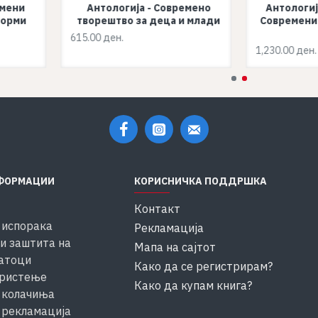
емени
Антологија - Современо
Антологиј
форми
творештво за деца и млади
Современи
615.00 ден.
1,230.00 ден.
ФОРМАЦИИ
КОРИСНИЧКА ПОДДРШКА
Контакт
 испорака
Рекламација
и заштита на
Мапа на сајтот
атоци
Како да се регистрирам?
ористење
Како да купам книга?
 колачиња
 рекламација