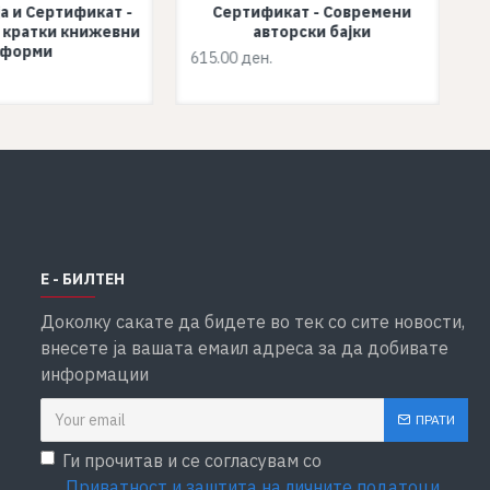
а и Сертификат -
Сертификат - Современи
 кратки книжевни
авторски бајки
форми
615.00 ден.
Е - БИЛТЕН
Доколку сакате да бидете во тек со сите новости,
внесете ја вашата емаил адреса за да добивате
информации
ПРАТИ
Ги прочитав и се согласувам со
Приватност и заштита на личните податоци