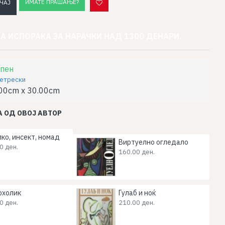
ИМАТЕ ПРАШАЊЕ?
ЧАЈ
А ИСПОРАКА ЗА НАРАЧКИ НАД 1300 ДЕНАРИ.
пен
Петрески
00cm x 30.00cm
 ОД ОВОЈ АВТОР
ко, инсект, номад
Виртуелно огледало
0 ден.
160.00 ден.
охолик
Гулаб и ноќ
0 ден.
210.00 ден.