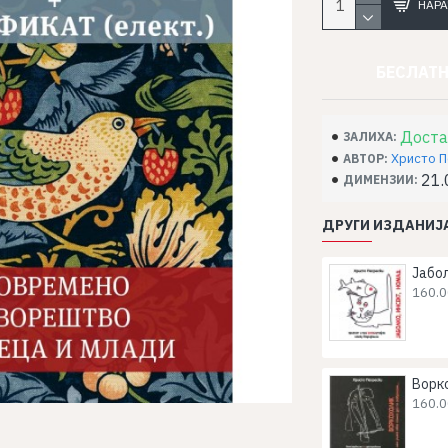
НАРА
БЕСЛАТН
Доста
ЗАЛИХА:
Христо 
АВТОР:
21.
ДИМЕНЗИИ:
ДРУГИ ИЗДАНИЈА
Јабол
160.0
Ворк
160.0