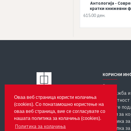
Антологија - Современи
Антологија - Совр
авторски бајки
кратки книжевни 
615.00 ден.
615.00 ден.
КОРИСНИ ИН
За нас
Продажба и
Издавачка куќа Феникс
Оваа веб страница користи колачиња
ул. Костурски Херои бр. 35
Приватност 
(cookies). Со понатамошно користење на
1000 Скопје
личните под
оваа веб страница, вие се согласувате со
Услови за к
нашата политика за колачиња (cookies).
Политика за
Политика за колачиња
Постапка за