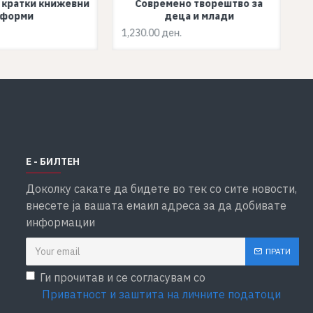
 кратки книжевни
Современо творештво за
форми
деца и млади
1,230.00 ден.
Е - БИЛТЕН
Доколку сакате да бидете во тек со сите новости,
внесете ја вашата емаил адреса за да добивате
информации
ПРАТИ
Ги прочитав и се согласувам со
Приватност и заштита на личните податоци