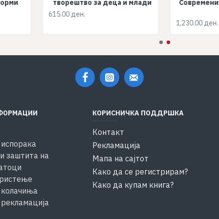
форми
творештво за деца и млади
Современи
615.00 ден.
1,230.00 ден.
ФОРМАЦИИ
КОРИСНИЧКА ПОДДРШКА
Контакт
 испорака
Рекламација
и заштита на
Мапа на сајтот
атоци
Како да се регистрирам?
ористење
Како да купам книга?
 колачиња
 рекламација