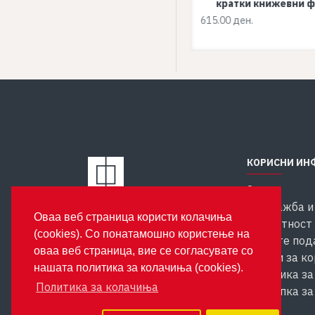
авторски бајки
кратки книжевни 
615.00 ден.
615.00 ден.
КОРИСНИ ИН
За нас
Продажба и
Издавачка куќа Феникс
Оваа веб страница користи колачиња
ул. Костурски Херои бр. 35
Приватност 
(cookies). Со понатамошно користење на
1000 Скопје
личните под
оваа веб страница, вие се согласувате со
Услови за к
нашата политика за колачиња (cookies).
Политика за
Политика за колачиња
Постапка за