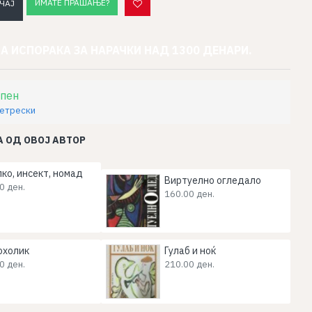
ИМАТЕ ПРАШАЊЕ?
ЧАЈ
А ИСПОРАКА ЗА НАРАЧКИ НАД 1300 ДЕНАРИ.
пен
Петрески
 ОД ОВОЈ АВТОР
ко, инсект, номад
Виртуелно огледало
0 ден.
160.00 ден.
охолик
Гулаб и ноќ
0 ден.
210.00 ден.