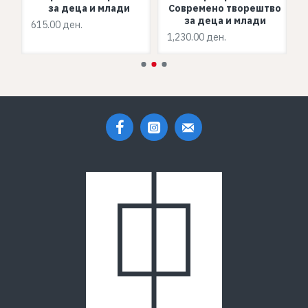
за деца и млади
Современо творештво
за деца и млади
615.00 ден.
6
1,230.00 ден.