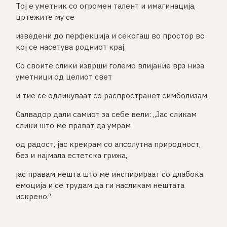
Тој е уметник со огромен талент и имагинација,
цртежите му се
изведени до перфекција и секогаш во простор во
кој се насетува родниот крај.
Со своите слики изврши големо влијание врз низа
уметници од целиот свет
и тие се одликуваат со распространет симболизам.
Салвадор дали самиот за себе вели: „Јас сликам
слики што ме прават да умрам
од радост, јас креирам со апсолутна природност,
без и најмала естетска грижа,
јас правам нешта што ме инспирираат со длабока
емоција и се трудам да ги насликам нештата
искрено.“