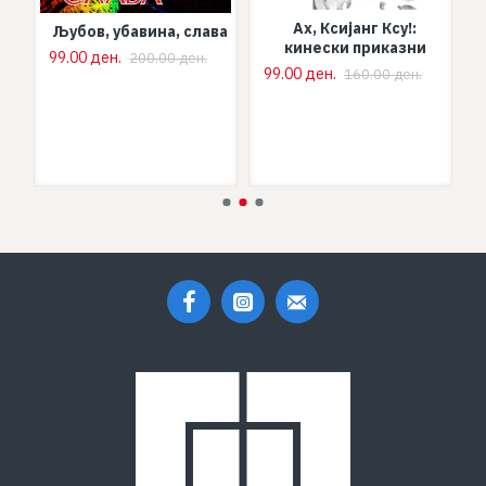
Ах, Ксијанг Ксу!:
Љубов, убавина, слава
кинески приказни
99.00 ден.
200.00 ден.
2
99.00 ден.
160.00 ден.