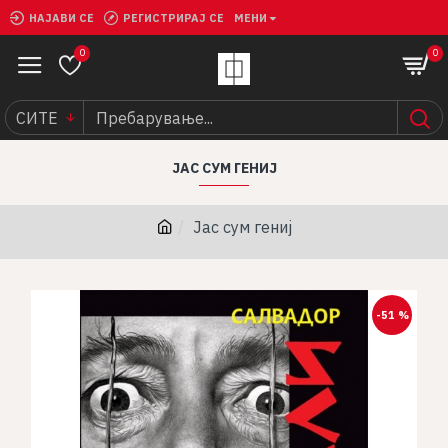
НАЈАВИ СЕ
РЕГИСТРИРАЈ СЕ
МЕНИ
0
0
СИТЕ
ЈАС СУМ ГЕНИЈ
Јас сум гениј
-51 %