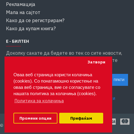
Рекламација
Мапа на сајтот
Како да се регистрирам?
Како да купам книга?
Е - БИЛТЕН
Доколку сакате да бидете во тек со сите новости,
внесете ја вашата емаил адреса за да добивате
Затвори
информации
Оваа веб страница користи колачиња
ПРАТИ
(cookies). Со понатамошно користење на
оваа веб страница, вие се согласувате со
Ги прочитав и се согласувам со
нашата политика за колачиња (cookies).
Приватност и заштита на личните податоци
Политика за колачиња
Промени опции
Прифаќам
Optimus
© 2024 ФЕНИКС - Powered by
Solutions