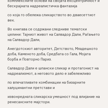
комплексните основи на својата ексцентричност и
бескрајната надреалистичка фантазија
со која го обележа сликарството во дваесеттиот
век.
Во книгава се содржани следниве тематски
целини: Тајниот живот на Салвадор Дали, Раѓањето
на Салвадор Дали,
Анегдотскиот авторитет, Детството, Младешкото
доба, Каменото доба, Средбата со Гала, Мојата
борба и Повторно Париз.
Салвадор Дали е шпански сликар и протагонист на
надреализмот, а неговото дело е забележливо
по впечатливите комбинации на бизарните
халуцинантни претстави и
извонредната сликарска умешност под влијание на
ренесансните мајстори.