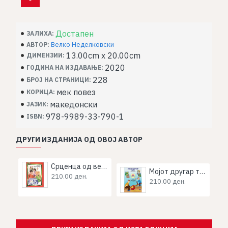
Достапен
ЗАЛИХА:
Велко Неделковски
АВТОР:
13.00cm x 20.00cm
ДИМЕНЗИИ:
2020
ГОДИНА НА ИЗДАВАЊЕ:
228
БРОЈ НА СТРАНИЦИ:
мек повез
КОРИЦА:
македонски
ЈАЗИК:
978-9989-33-790-1
ISBN:
ДРУГИ ИЗДАНИЈА ОД ОВОЈ АВТОР
Срценца од ведро “а”
Мојот другар тато
210.00 ден.
210.00 ден.