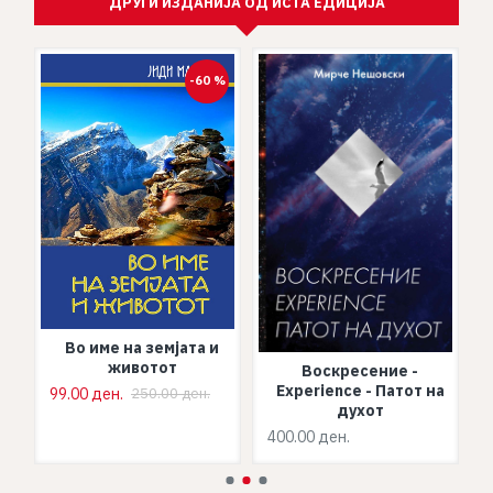
ДРУГИ ИЗДАНИЈА ОД ИСТА ЕДИЦИЈА
-60 %
Во име на земјата и
животот
Воскресение -
Experience - Патот на
99.00 ден.
250.00 ден.
9
духот
400.00 ден.