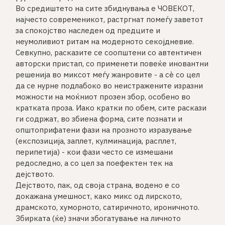
Во средиштето на сите збиднувања е ЧОВЕКОТ,
најчесто современикот, растргнат помеѓу заветот
за спокојство наследен од предците и
неумоливиот ритам на модерното секојдневие.
Севкупно, расказите се соопштени со автентичен
авторски пристап, со применети повеќе иновантни
решенија во миксот меѓу жанровите - а сè со цел
да се нурне подлабоко во неистражените изразни
можности на моќниот прозен збор, особено во
кратката проза. Иако кратки по обем, сите раскази
ги содржат, во збиена форма, сите познати и
општоприфатени фази на прозното изразување
(експозиција, заплет, кулминација, расплет,
перипетија) - кои фази често се измешани
редоследно, а со цел за поефектен тек на
дејството.
Дејството, пак, од своја страна, водено е со
докажана умешност, како микс од лирското,
драмското, хуморното, сатиричното, ироничното.
Збирката (ќе) значи збогатување на личното