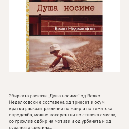
Збирката раскази „Душа носиме“ од Велко
Неделковски е составена од триесет и осум
кратки раскази, различни по жанр и по тематска
определба, мошне кохерентни во стилска смисла,
со грижлив одбир на мотиви и од урбаната и од
руралната средина...