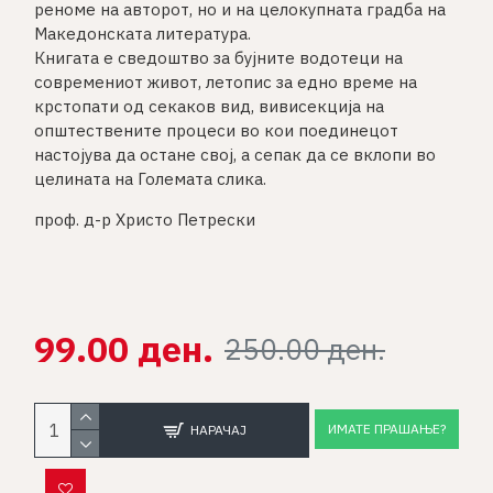
реноме на авторот, но и на целокупната градба на
Македонската литература.
Книгата е сведоштво за бујните водотеци на
современиот живот, летопис за едно време на
крстопати од секаков вид, вивисекција на
општествените процеси во кои поединецот
настојува да остане свој, а сепак да се вклопи во
целината на Големата слика.
проф. д-р Христо Петрески
99.00 ден.
250.00 ден.
ИМАТЕ ПРАШАЊЕ?
НАРАЧАЈ