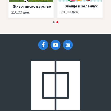
Овошје и зеленчук
Животинско царство
210.00 ден.
210.00 ден.