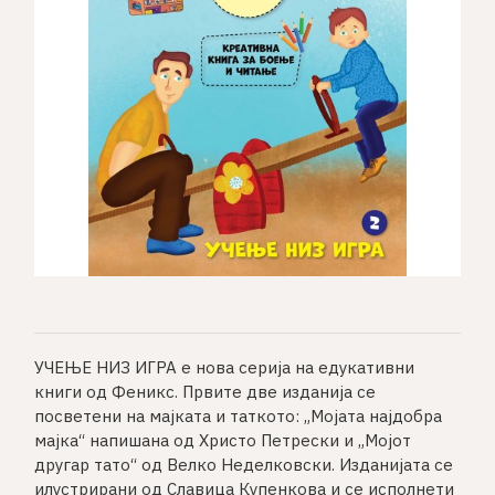
УЧЕЊЕ НИЗ ИГРА е нова серија на едукативни
книги од Феникс. Првите две изданија се
посветени на мајката и таткото: „Мојата најдобра
мајка“ напишана од Христо Петрески и „Мојот
другар тато“ од Велко Неделковски. Изданијата се
илустрирани од Славица Купенкова и се исполнети