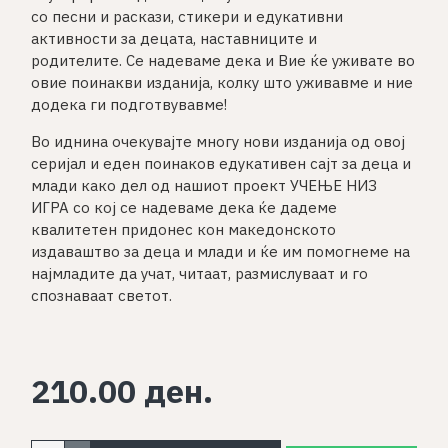
со песни и раскази, стикери и едукативни
активности за децата, наставниците и
родителите. Се надеваме дека и Вие ќе уживате во
овие поинакви изданија, колку што уживавме и ние
додека ги подготвувавме!
Во иднина очекувајте многу нови изданија од овој
серијал и еден поинаков едукативен сајт за деца и
млади како дел од нашиот проект УЧЕЊЕ НИЗ
ИГРА со кој се надеваме дека ќе дадеме
квалитетен придонес кон македонското
издаваштво за деца и млади и ќе им помогнеме на
најмладите да учат, читаат, размислуваат и го
спознаваат светот.
210.00 ден.