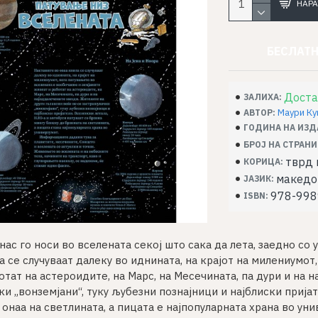
НАРА
БЕСЛАТН
Доста
ЗАЛИХА:
Маури Ку
АВТОР:
ГОДИНА НА ИЗД
БРОЈ НА СТРАНИ
тврд 
КОРИЦА:
македо
ЈАЗИК:
978-998
ISBN:
нас го носи во вселената секој што сака да лета, заедно со
а се случуваат далеку во иднината, на крајот на милениумот
отат на астероидите, на Марс, на Месечината, па дури и на 
ки „вонземјани“, туку љубезни познајници и најблиски пријат
 онаа на светлината, а пицата е најпопуларната храна во ун