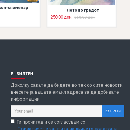
кон-споменар
Лето во градот
250.00 ден.
360.00 ден.
Е - БИЛТЕН
Доколку сакате да бидете во тек со сите новости,
внесете ја вашата емаил адреса за да добивате
информации
ПРАТИ
Ги прочитав и се согласувам со
Приватност и заштита на личните податоци