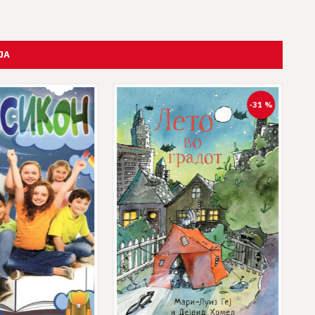
ЈА
-31 %