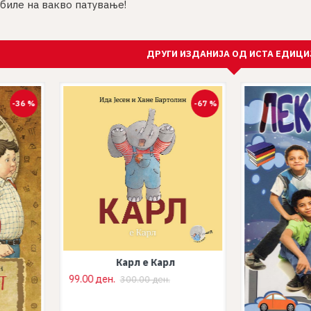
биле на вакво патување!
ДРУГИ ИЗДАНИЈА ОД ИСТА ЕДИЦИ
-36 %
-67 %
Карл е Карл
99.00 ден.
300.00 ден.