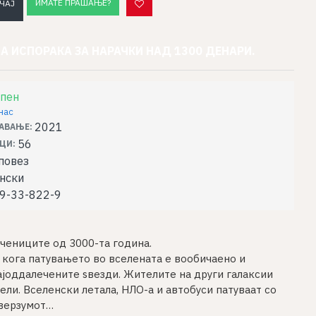
ИМАТЕ ПРАШАЊЕ?
ЧАЈ
А ИСПОРАКА ЗА НАРАЧКИ НАД 1300 ДЕНАРИ.
пен
нас
2021
АВАЊЕ:
56
ЦИ:
повез
нски
9-33-822-9
 учениците од 3000-та година.
, кога патувањето во вселената е вообичаено и
најоддалечените ѕвезди. Жителите на други галаксии
ели. Вселенски летала, НЛО-а и автобуси патуваат со
иверзумот…