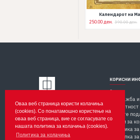
380.00 ден.
450.00 ден.
Календарот на М
250.00 ден.
390.00 ден.
КОРИСНИ ИН
За нас
Продажба и
Издавачка куќа Феникс
Оваа веб страница користи колачиња
ул. Костурски Херои бр. 35
Приватност 
(cookies). Со понатамошно користење на
1000 Скопје
личните под
оваа веб страница, вие се согласувате со
Услови за к
нашата политика за колачиња (cookies).
Политика за
Политика за колачиња
Постапка за