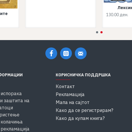
Лекси
аите
130.00 ден.
ФОРМАЦИИ
КОРИСНИЧКА ПОДДРШКА
Контакт
 испорака
Рекламација
и заштита на
Мапа на сајтот
атоци
Како да се регистрирам?
ористење
Како да купам книга?
 колачиња
 рекламација