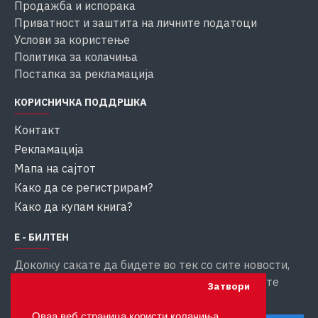
Продажба и испорака
Приватност и заштита на личните податоци
Услови за користење
Политика за колачиња
Постапка за рекламација
КОРИСНИЧКА ПОДДРШКА
Контакт
Рекламација
Мапа на сајтот
Како да се регистрирам?
Како да купам книга?
Е - БИЛТЕН
Доколку сакате да бидете во тек со сите новости,
внесете ја вашата емаил адреса за да добивате
Затвори
информации
Оваа веб страница користи колачиња