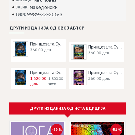
мек повез
македонски
ЈАЗИК:
9989-33-205-3
ISBN:
ДРУГИ ИЗДАНИЈА ОД ОВОЈ АВТОР
Принцезата Султана
Принцезата Султана: Чувај ја мојата тајна
360.00 ден.
360.00 ден.
Принцезата Султана - Комплет од 5 книги
Принцезата Султана: Неисплачени солзи
1,620.00
360.00 ден.
1,800.00
ден.
ден.
ДРУГИ ИЗДАНИЈА ОД ИСТА ЕДИЦИЈА
%
-69 %
-51 %