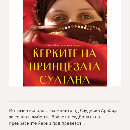
Интимна исповест на жените од Саудиска Арабија
за сексот, љубовта, бракот и судбината на
прекрасните ќерки под превезот…